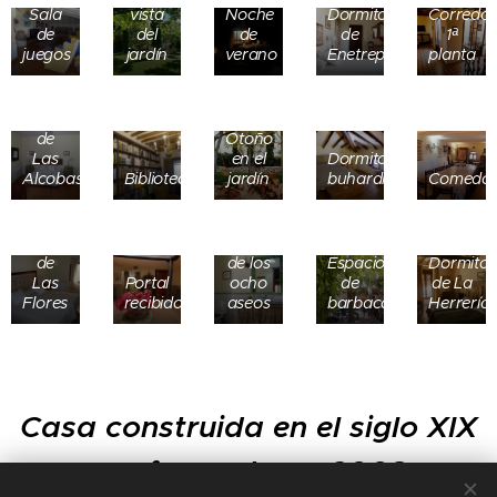
Sala
vista
Noche
Dormitorio
Corredor
de
del
de
de
1ª
juegos
jardín
verano
Enetreplanta
planta
Dormitorio
de
Otoño
Las
en el
Dormitorio
Alcobas
Biblioteca
jardín
buhardilla
Comedo
Dormitorio
Uno
de
de los
Espacio
Dormitor
Las
Portal
ocho
de
de La
Flores
recibidor
aseos
barbacoa
Herrería
Casa construida en el siglo XIX
y reformada en 2003