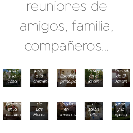
reuniones de
amigos, familia,
compañeros...
El
Tertulia
jardín
junto
Desayunar
Dormitor
y la
a la
Escalera
en el
de El
casa
chimenea
principal
jardín
Jardín
Vista
Dormitorio
desde
El
Descansillo
de
Jardín
el
jardín
en la
Las
en
salón
y la
escalera
Flores
invierno
alto
iglesia
Una